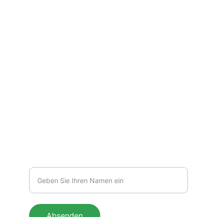
Kontakt                                          
Wir freuen uns auf Ihre Nachricht!
E-MAIL
kontakt@vividskeins.com
Ihr Name
Absenden