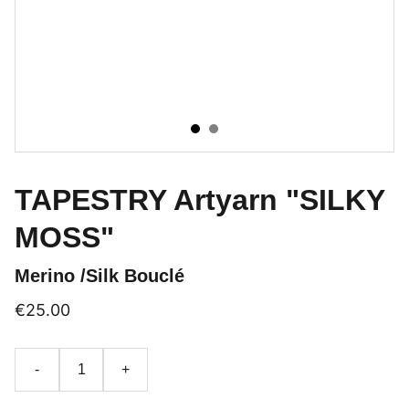
TAPESTRY Artyarn "SILKY
MOSS"
Merino /Silk Bouclé
€25.00
-
+