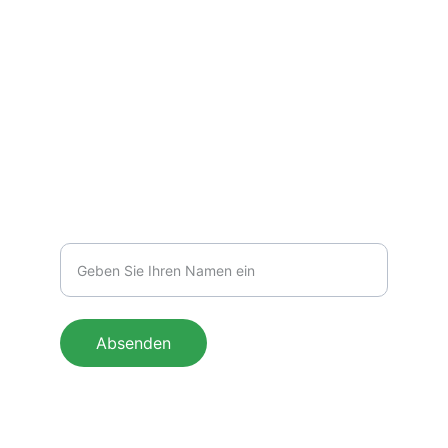
E-MAIL
kontakt@vividskeins.com
Ihr Name
Absenden
© 2025. All rights reserved.